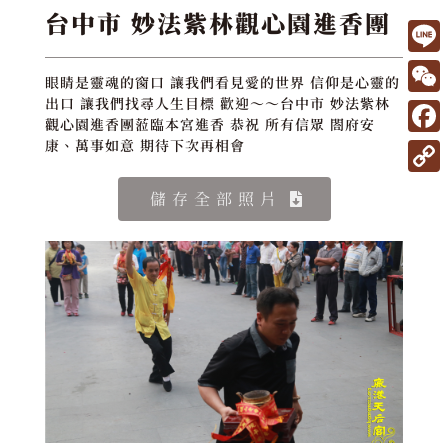
台中市 妙法紫林觀心園進香團
L
眼睛是靈魂的窗口 讓我們看見愛的世界 信仰是心靈的
i
W
出口 讓我們找尋人生目標 歡迎～～台中市 妙法紫林
觀心園進香團蒞臨本宮進香 恭祝 所有信眾 閤府安
n
e
F
康、萬事如意 期待下次再相會
e
C
a
C
儲存全部照片
h
c
o
a
e
p
t
b
y
o
L
o
i
k
n
k