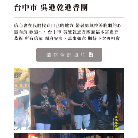
台中市 吳進乾進香團
信心會在我們找到自己的地方 帶著勇氣拉著脆弱的心
靈向前 歡迎～～台中市 吳進乾進香團蒞臨本宮進香
恭祝 所有信眾 閤府安康、萬事如意 期待下次再相會
儲存全部照片