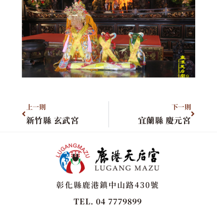
上一則
下一則
新竹縣 玄武宮
宜蘭縣 慶元宮
彰化縣鹿港鎮中山路430號
TEL. 04 7779899