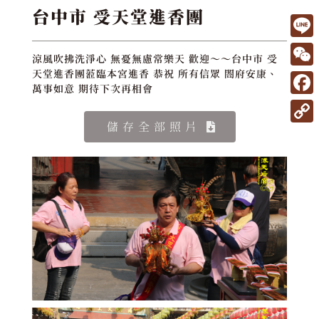
台中市 受天堂進香團
L
涼風吹拂洗淨心 無憂無慮常樂天 歡迎～～台中市 受
i
W
天堂進香團蒞臨本宮進香 恭祝 所有信眾 閤府安康、
萬事如意 期待下次再相會
n
e
F
e
C
a
儲存全部照片
C
h
c
o
a
e
p
t
b
y
o
L
o
i
k
n
k