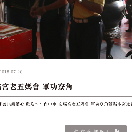
2018-07-28
瑤宮老五媽會 軍功寮角
淨善良灑落心 歡迎～～台中市 南瑤宮老五媽會 軍功寮角蒞臨本宮進香
儲存全部照片