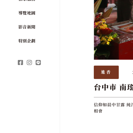
導覽地圖
影音新聞
特別企劃
進香
台中市 南
信仰如晨中甘露 純
相會