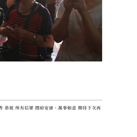
 恭祝 所有信眾 閤府安康、萬事如意 期待下次再