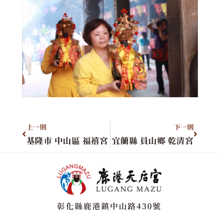
上一則
下一則
基隆市 中山區 福禧宮
宜蘭縣 員山鄉 乾清宮
彰化縣鹿港鎮中山路430號