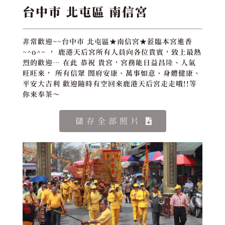
台中市 北屯區 南信宮
非常歡迎~~台中市 北屯區★南信宮★蒞臨本宮進香
~^o^~ ， 鹿港天后宮所有人員向各位貴賓，致上最熱
烈的歡迎… 在此 恭祝 貴宮，宮務能日益昌隆、人氣
旺旺來， 所有信眾 閤府安康、萬事如意、身體健康、
平安大吉利 歡迎隨時有空回來鹿港天后宮走走哦!!等
你來奉茶～
儲存全部照片