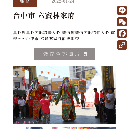
2022-01-24
進香
台中市 六寶林家府
L
i
W
真心換真心才能溫暖人心 誠信對誠信才能留住人心 歡
n
迎～～台中市 六寶林家府蒞臨進香
e
F
e
C
a
C
儲存全部照片
h
c
o
a
e
p
t
b
y
o
L
o
i
k
n
k