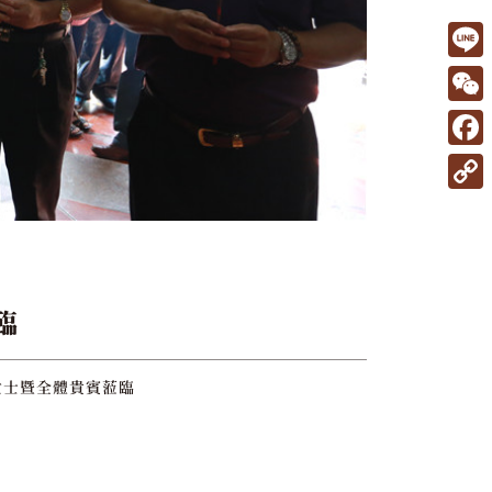
L
i
W
n
e
F
e
C
a
C
h
c
o
a
e
p
t
b
y
臨
o
L
o
i
女士暨全體貴賓蒞臨
k
n
k