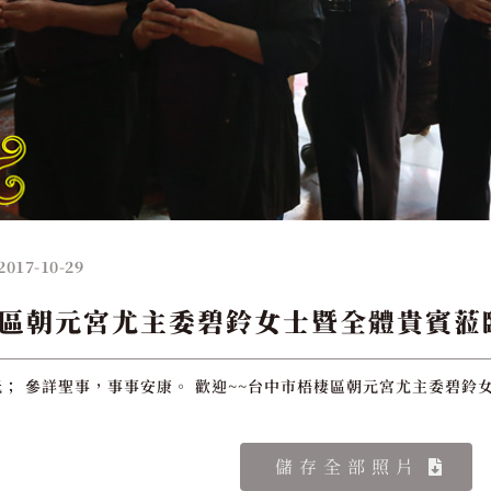
2017-10-29
區朝元宮尤主委碧鈴女士暨全體貴賓蒞
； 參詳聖事，事事安康。 歡迎~~台中市梧棲區朝元宮尤主委碧鈴
儲存全部照片