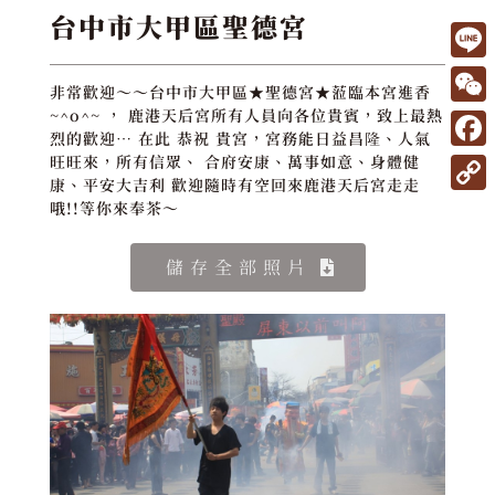
台中市大甲區聖德宮
L
非常歡迎～～台中市大甲區★聖德宮★蒞臨本宮進香
i
W
~^o^~ ， 鹿港天后宮所有人員向各位貴賓，致上最熱
烈的歡迎… 在此 恭祝 貴宮，宮務能日益昌隆、人氣
n
e
F
旺旺來，所有信眾、 合府安康、萬事如意、身體健
e
C
康、平安大吉利 歡迎隨時有空回來鹿港天后宮走走
a
C
哦!!等你來奉茶～
h
c
o
a
e
儲存全部照片
p
t
b
y
o
L
o
i
k
n
k