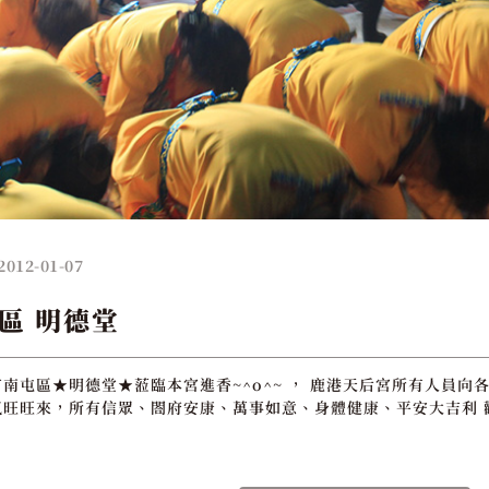
2012-01-07
區 明德堂
南屯區★明德堂★蒞臨本宮進香~^o^~ ， 鹿港天后宮所有人員向各
旺旺來，所有信眾、閤府安康、萬事如意、身體健康、平安大吉利 