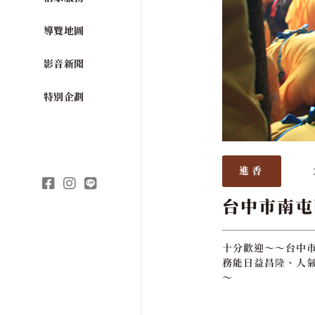
導覽地圖
影音新聞
特別企劃
進香
台中市南屯
十分歡迎～～台中市
務能日益昌隆、人氣
～