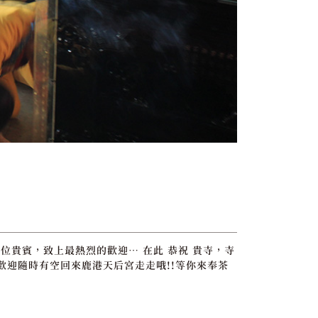
位貴賓，致上最熱烈的歡迎… 在此 恭祝 貴寺，寺
歡迎隨時有空回來鹿港天后宮走走哦!!等你來奉茶