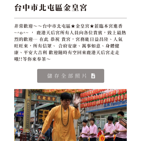
台中市北屯區金皇宮
非常歡迎～～台中市北屯區★金皇宮★蒞臨本宮進香
~^o^~ ， 鹿港天后宮所有人員向各位貴賓，致上最熱
烈的歡迎… 在此 恭祝 貴宮，宮務能日益昌隆、人氣
旺旺來，所有信眾、 合府安康、萬事如意、身體健
康、平安大吉利 歡迎隨時有空回來鹿港天后宮走走
哦!!等你來奉茶～
儲存全部照片