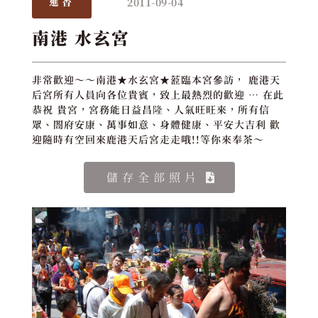
2011-09-04
進香
南港 水玄宮
非常歡迎～～南港★水玄宮★蒞臨本宮參訪， 鹿港天
后宮所有人員向各位貴賓，致上最熱烈的歡迎 … 在此
恭祝 貴宮，宮務能日益昌隆、人氣旺旺來，所有信
眾、閤府安康、萬事如意、身體健康、平安大吉利 歡
迎隨時有空回來鹿港天后宮走走哦!!等你來奉茶～
儲存全部照片