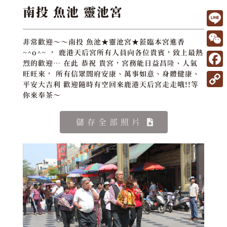
南投 魚池 靈池宮
L
非常歡迎～～南投 魚池★靈池宮★蒞臨本宮進香
i
W
~^o^~ ， 鹿港天后宮所有人員向各位貴賓，致上最熱
烈的歡迎… 在此 恭祝 貴宮，宮務能日益昌隆、人氣
n
e
F
旺旺來， 所有信眾閤府安康、萬事如意、身體健康、
e
平安大吉利 歡迎隨時有空回來鹿港天后宮走走哦!!等
C
a
C
你來奉茶～
h
c
o
a
e
儲存全部照片
p
t
b
y
o
L
o
i
k
n
k