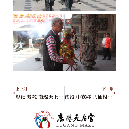
上一則
下一則
彰化 芳苑 南瑤天上聖母
南投 中寮鄉 八仙村祖師廟