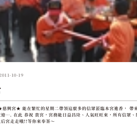
2011-10-19
宮
★慈興宮★ 能在繁忙的星期二帶領這麼多的信眾蒞臨本宮進香， 帶
迎…. 在此 恭祝 貴宮，宮務能日益昌隆、人氣旺旺來，所有信眾
后宮走走哦!!等你來奉茶～