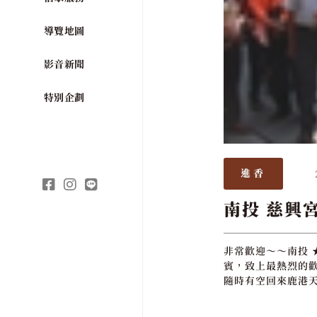
導覽地圖
影音新聞
特別企劃
進香
南投 慈興
非常歡迎～～南投 
賓，致上最熱烈的歡
隨時有空回來鹿港天