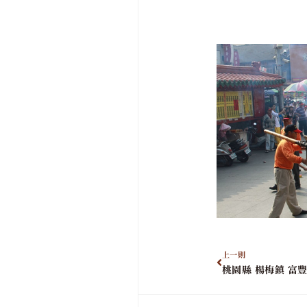
上一則
桃園縣 楊梅鎮 富豐