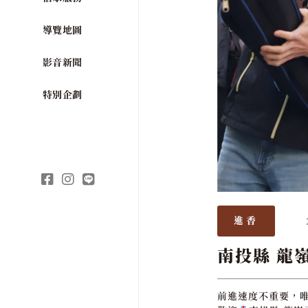
導覽地圖
影音新聞
特別企劃
進香
南投縣 龍
前進速度不重要，