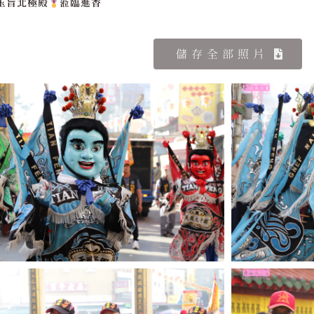
玉旨北極殿
蒞臨進香
儲存全部照片