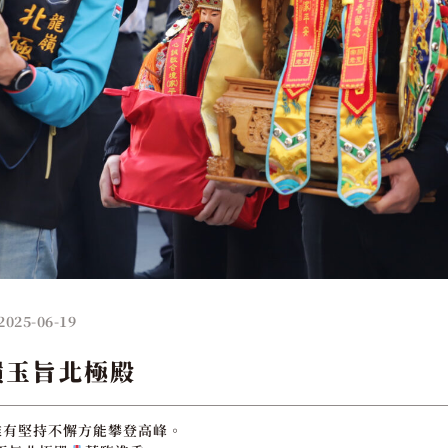
2025-06-19
嶺玉旨北極殿
唯有堅持不懈方能攀登高峰。