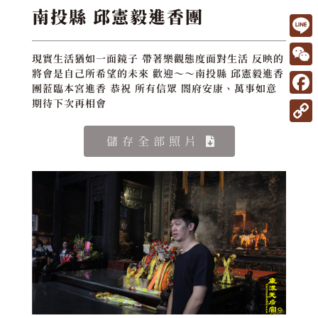
南投縣 邱憲毅進香團
L
現實生活猶如一面鏡子 帶著樂觀態度面對生活 反映的
i
W
將會是自己所希望的未來 歡迎～～南投縣 邱憲毅進香
團蒞臨本宮進香 恭祝 所有信眾 閤府安康、萬事如意
n
e
F
期待下次再相會
e
C
a
C
儲存全部照片
h
c
o
a
e
p
t
b
y
o
L
o
i
k
n
k