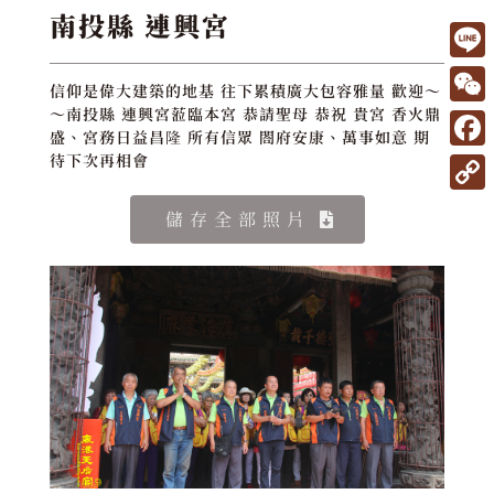
南投縣 連興宮
L
信仰是偉大建築的地基 往下累積廣大包容雅量 歡迎～
i
W
～南投縣 連興宮蒞臨本宮 恭請聖母 恭祝 貴宮 香火鼎
盛、宮務日益昌隆 所有信眾 閤府安康、萬事如意 期
n
e
F
待下次再相會
e
C
a
C
儲存全部照片
h
c
o
a
e
p
t
b
y
o
L
o
i
k
n
k