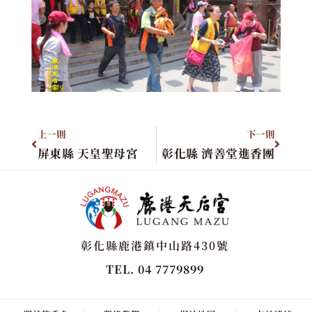
上一則
下一則
屏東縣 天皇聖母宮
彰化縣 濟善堂進香團
彰化縣鹿港鎮中山路430號
TEL. 04 7779899