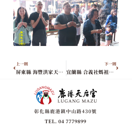
上一則
下一則
屏東縣 海豐洪家天上聖母
宜蘭縣 合義社媽祖會進香團
彰化縣鹿港鎮中山路430號
TEL. 04 7779899