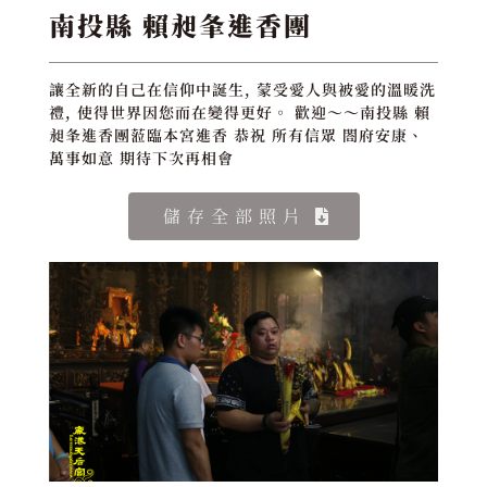
南投縣 賴昶夆進香團
讓全新的自己在信仰中誕生, 蒙受愛人與被愛的溫暖洗
禮, 使得世界因您而在變得更好。 歡迎～～南投縣 賴
昶夆進香團蒞臨本宮進香 恭祝 所有信眾 閤府安康、
萬事如意 期待下次再相會
儲存全部照片