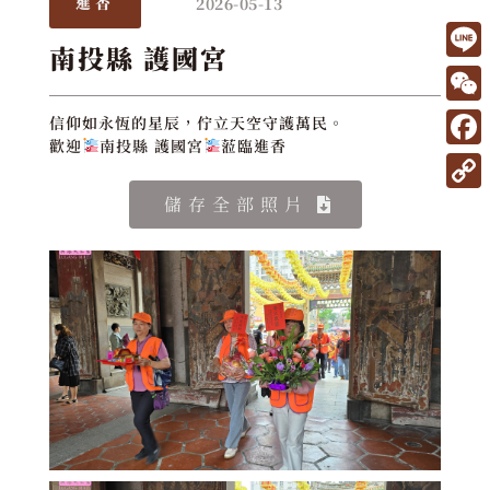
2026-05-13
進香
南投縣 護國宮
L
i
W
信仰如永恆的星辰，佇立天空守護萬民。
n
歡迎
南投縣 護國宮
蒞臨進香
e
F
e
C
a
C
儲存全部照片
h
c
o
a
e
p
t
b
y
o
L
o
i
k
n
k