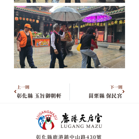
上一則
下一則
彰化縣 玉旨御朝軒
苗栗縣 保民宮
彰化縣鹿港鎮中山路430號