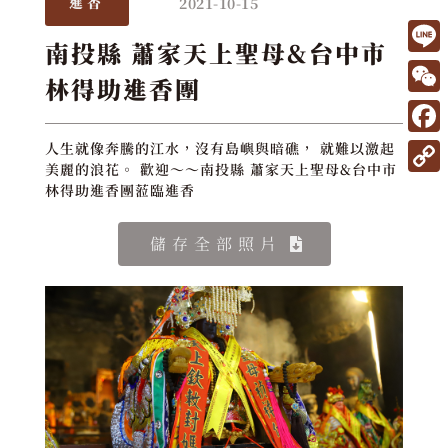
2021-10-15
進香
南投縣 蕭家天上聖母&台中市
L
林得助進香團
i
W
n
e
F
人生就像奔騰的江水，沒有島嶼與暗礁， 就難以激起
e
C
美麗的浪花。 歡迎～～南投縣 蕭家天上聖母&台中市
a
C
林得助進香團蒞臨進香
h
c
o
a
e
儲存全部照片
p
t
b
y
o
L
o
i
k
n
k