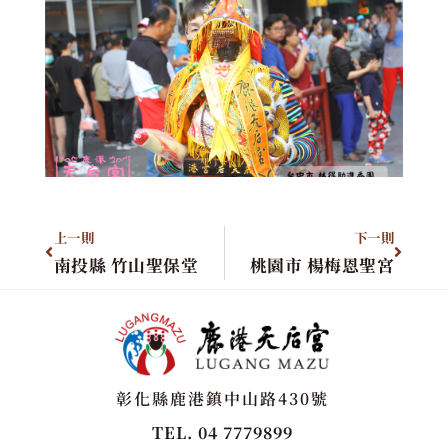
上一則
下一則
南投縣 竹山聖保堂
桃園市 楊梅恩聖宮
彰化縣鹿港鎮中山路430號
TEL. 04 7779899