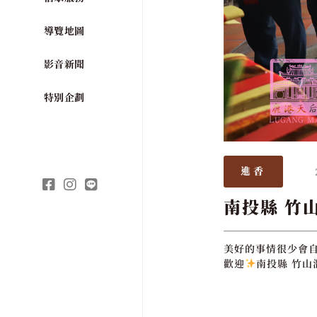
導覽地圖
影音新聞
特別企劃
進香
南投縣 竹
美好的事情很少會
歡迎
南投縣 竹山