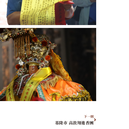
下一則
基隆市 高敦翔進香團