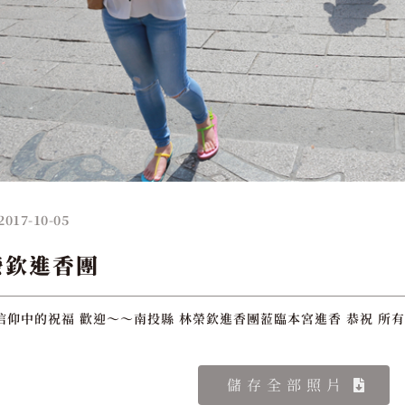
2017-10-05
榮欽進香團
信仰中的祝福 歡迎～～南投縣 林榮欽進香團蒞臨本宮進香 恭祝 所
儲存全部照片