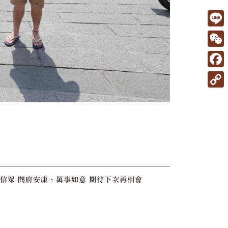
L
i
W
n
e
F
e
C
a
C
h
c
o
a
e
p
t
b
y
o
L
o
i
有信眾 閤府安康、萬事如意 期待下次再相會
k
n
k