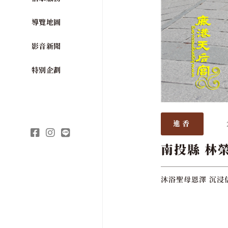
導覽地圖
影音新聞
特別企劃
進香
南投縣 林
沐浴聖母恩澤 沉浸