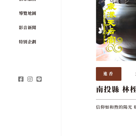
導覽地圖
影音新聞
特別企劃
進香
南投縣 林
信仰如和煦的陽光 