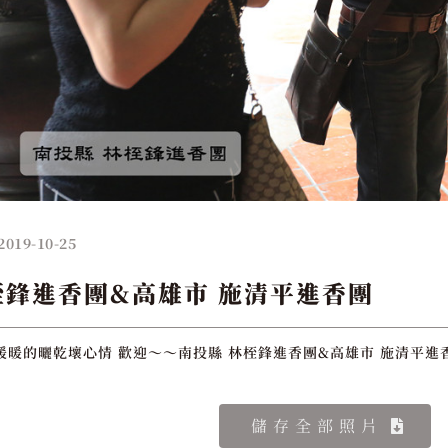
2019-10-25
桎鋒進香團&高雄市 施清平進香團
暖暖的曬乾壞心情 歡迎～～南投縣 林桎鋒進香團&高雄市 施清平進
儲存全部照片