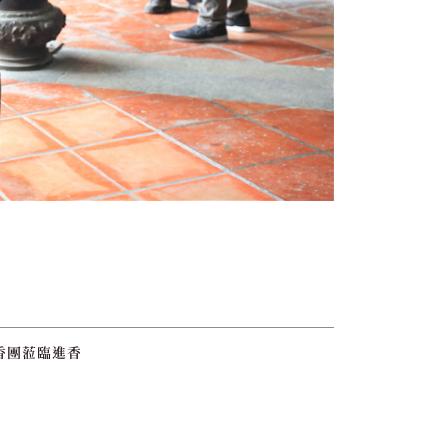
香團蒞臨進香