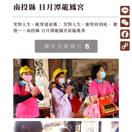
南投縣 日月潭龍鳳宮
L
笑對人生，能穿透迷霧； 笑對人生，能堅持到底。 歡
i
W
迎～～南投縣 日月潭龍鳳宮蒞臨進香
n
e
F
儲存全部照片
e
C
a
C
h
c
o
a
e
p
t
b
y
o
L
o
i
k
n
k