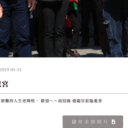
2019-05-31
龍宮
磨難的人生更輝煌。 歡迎～～南投縣 德龍宮蒞臨進香
儲存全部照片