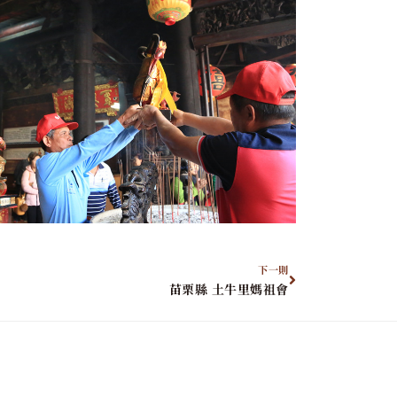
下一則
苗栗縣 土牛里媽祖會