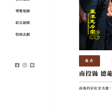
導覽地圖
影音新聞
特別企劃
進香
南投縣 德
雨後的彩虹更美麗，