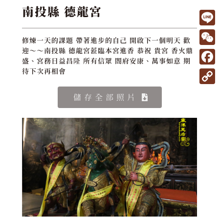
南投縣 德龍宮
L
修煉一天的課題 帶著進步的自己 開啟下一個明天 歡
i
W
迎～～南投縣 德龍宮蒞臨本宮進香 恭祝 貴宮 香火鼎
盛、宮務日益昌隆 所有信眾 閤府安康、萬事如意 期
n
e
F
待下次再相會
e
C
a
C
儲存全部照片
h
c
o
a
e
p
t
b
y
o
L
o
i
k
n
k