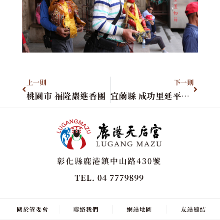
上一則
下一則
桃園市 福隆巖進香團
宜蘭縣 成功里延平媽祖廟
彰化縣鹿港鎮中山路430號
TEL. 04 7779899
關於管委會
聯絡我們
網站地圖
友站連結