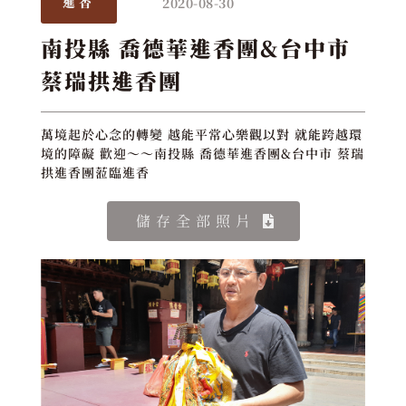
2020-08-30
進香
南投縣 喬德華進香團&台中市
蔡瑞拱進香團
萬境起於心念的轉變 越能平常心樂觀以對 就能跨越環
境的障礙 歡迎～～南投縣 喬德華進香團&台中市 蔡瑞
拱進香團蒞臨進香
儲存全部照片