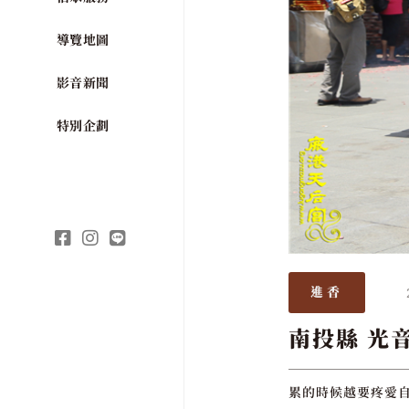
導覽地圖
影音新聞
特別企劃
進香
南投縣 光
累的時候越要疼愛自