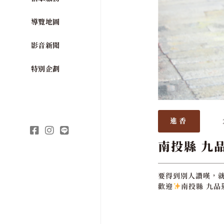
導覽地圖
影音新聞
特別企劃
進香
南投縣 九
要得到別人讚嘆，
歡迎
南投縣 九品