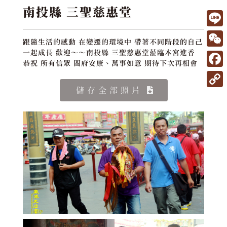
南投縣 三聖慈惠堂
L
跟隨生活的感動 在變遷的環境中 帶著不同階段的自己
i
W
一起成長 歡迎～～南投縣 三聖慈惠堂蒞臨本宮進香
恭祝 所有信眾 閤府安康、萬事如意 期待下次再相會
n
e
F
e
C
a
儲存全部照片
C
h
c
o
a
e
p
t
b
y
o
L
o
i
k
n
k