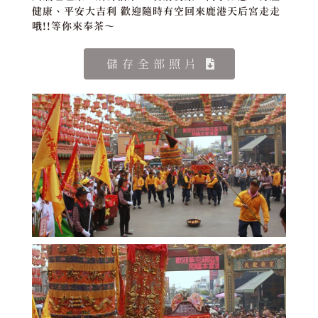
健康、平安大吉利 歡迎隨時有空回來鹿港天后宮走走
哦!!等你來奉茶～
儲存全部照片