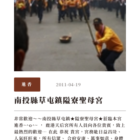
2011-04-19
進香
南投縣草屯鎮隘寮聖母宮
非常歡迎～～南投縣草屯鎮★隘寮聖母宮★蒞臨本宮
進香~^o^~ ， 鹿港天后宮所有人員向各位貴賓，致上
最熱烈的歡迎… 在此 恭祝 貴宮，宮務能日益昌隆、
人氣旺旺來，所有信眾、 合府安康、萬事如意、身體