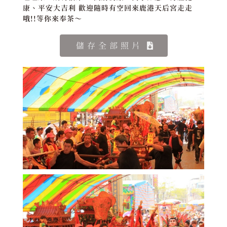
康、平安大吉利 歡迎隨時有空回來鹿港天后宮走走
哦!!等你來奉茶～
儲存全部照片