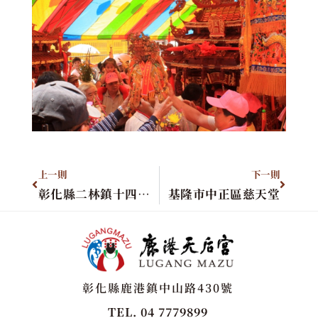
上一則
下一則
彰化縣二林鎮十四庄泰安宮
基隆市中正區慈天堂
彰化縣鹿港鎮中山路430號
TEL. 04 7779899