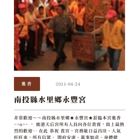
2011-04-24
進香
南投縣水里鄉永豐宮
非常歡迎～～南投縣水里鄉★永豐宮★蒞臨本宮進香
~^o^~ ， 鹿港天后宮所有人員向各位貴賓，致上最熱
烈的歡迎… 在此 恭祝 貴宮，宮務能日益昌隆、人氣
旺旺來，所有信眾、 閤府安康、萬事如意、身體健