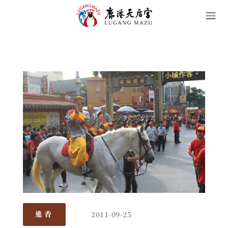
2011-09-25
進香