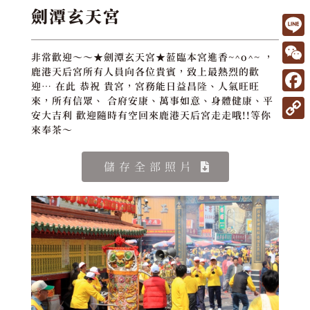
劍潭玄天宮
L
非常歡迎～～★劍潭玄天宮★蒞臨本宮進香~^o^~ ，
i
W
鹿港天后宮所有人員向各位貴賓，致上最熱烈的歡
迎… 在此 恭祝 貴宮，宮務能日益昌隆、人氣旺旺
n
e
F
來，所有信眾、 合府安康、萬事如意、身體健康、平
e
安大吉利 歡迎隨時有空回來鹿港天后宮走走哦!!等你
C
a
C
來奉茶～
h
c
o
a
e
儲存全部照片
p
t
b
y
o
L
o
i
k
n
k