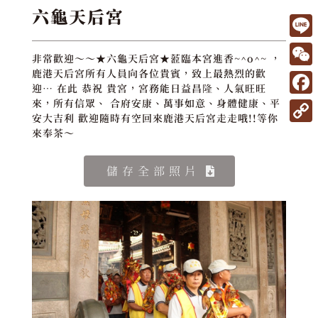
六龜天后宮
L
非常歡迎～～★六龜天后宮★蒞臨本宮進香~^o^~ ，
i
W
鹿港天后宮所有人員向各位貴賓，致上最熱烈的歡
迎… 在此 恭祝 貴宮，宮務能日益昌隆、人氣旺旺
n
e
F
來，所有信眾、 合府安康、萬事如意、身體健康、平
e
安大吉利 歡迎隨時有空回來鹿港天后宮走走哦!!等你
C
a
C
來奉茶～
h
c
o
a
e
儲存全部照片
p
t
b
y
o
L
o
i
k
n
k