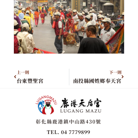
上一則
下一則
台東豐聖宮
南投縣國姓鄉奉天宮
彰化縣鹿港鎮中山路430號
TEL. 04 7779899