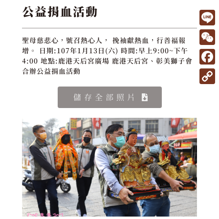
公益捐血活動
L
聖母慈悲心，號召熱心人， 挽袖獻熱血，行善福報
i
W
增。 日期:107年1月13日(六) 時間:早上9:00~下午
4:00 地點:鹿港天后宮廣場 鹿港天后宮、彰美獅子會
n
e
F
合辦公益捐血活動
e
C
a
C
儲存全部照片
h
c
o
a
e
p
t
b
y
o
L
o
i
k
n
k