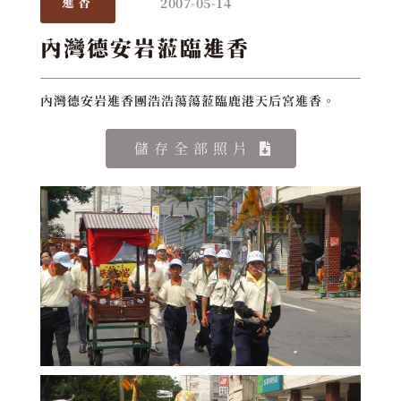
2007-05-14
進香
內灣德安岩蒞臨進香
內灣德安岩進香團浩浩蕩蕩蒞臨鹿港天后宮進香。
儲存全部照片