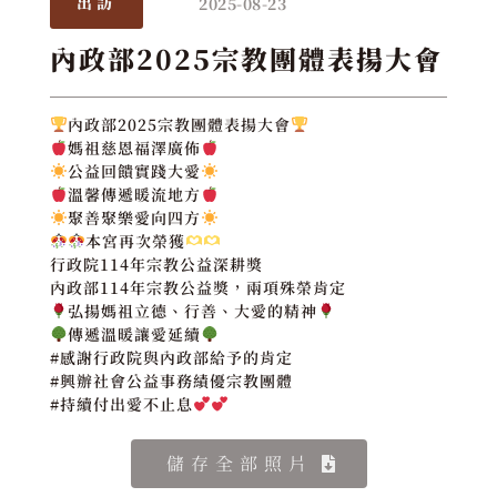
2025-08-23
出訪
內政部2025宗教團體表揚大會
內政部2025宗教團體表揚大會
媽祖慈恩福澤廣佈
公益回饋實踐大愛
溫馨傳遞暖流地方
聚善聚樂愛向四方
本宮再次榮獲
行政院114年宗教公益深耕獎
內政部114年宗教公益獎，兩項殊榮肯定
弘揚媽祖立德、行善、大愛的精神
傳遞溫暖讓愛延續
#感謝行政院與內政部給予的肯定
#興辦社會公益事務績優宗教團體
#持續付出愛不止息
儲存全部照片