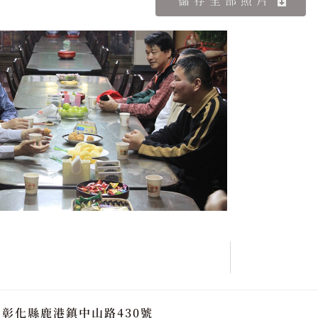
儲存全部照片
宮
彰化縣鹿港鎮中山路430號