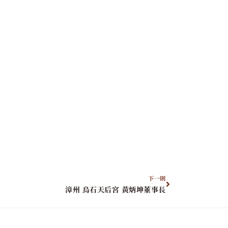
下一則
漳州 烏石天后宮 黃炳坤董事長