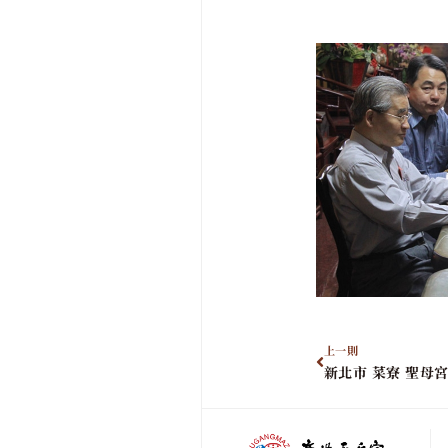
上一則
新北市 菜寮 聖母