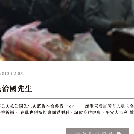
2012-02-05
毛治國先生
長★毛治國先生★蒞臨本宮參香~^o^~ ， 鹿港天后宮所有人員向各
香祈福， 在此也預祝燈會圓滿順利，諸位身體健康、平安大吉利 歡