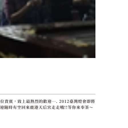
位貴賓，致上最熱烈的歡迎…. 2012臺灣燈會即將
迎隨時有空回來鹿港天后宮走走哦!!等你來奉茶～