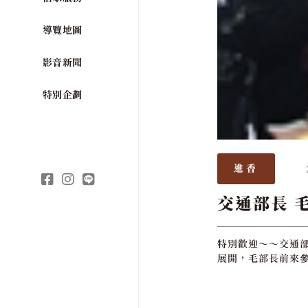
導覽地圖
影音新聞
特別企劃
進香
交通部長 
特別歡迎～～交通部
展開，毛部長前來參