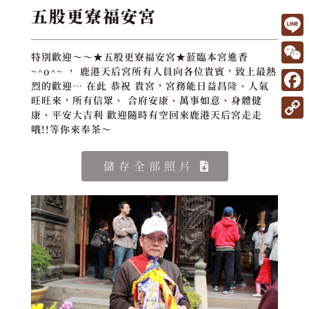
五股更寮福安宮
L
特別歡迎～～★五股更寮福安宮★蒞臨本宮進香
i
W
~^o^~ ， 鹿港天后宮所有人員向各位貴賓，致上最熱
烈的歡迎… 在此 恭祝 貴宮，宮務能日益昌隆、人氣
n
e
F
旺旺來，所有信眾、 合府安康、萬事如意、身體健
e
康、平安大吉利 歡迎隨時有空回來鹿港天后宮走走
C
a
C
哦!!等你來奉茶～
h
c
o
a
e
儲存全部照片
p
t
b
y
o
L
o
i
k
n
k