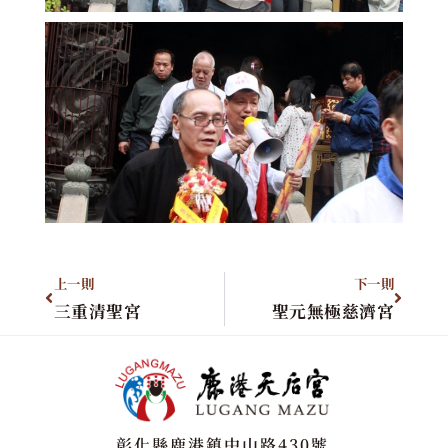
上一則
下一則
三重清聖宮
聖元無極慈濟宮
彰化縣鹿港鎮中山路430號