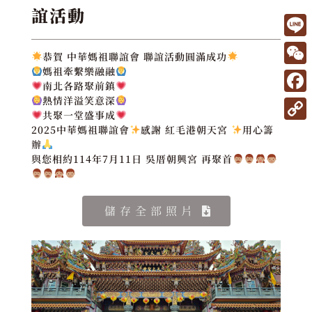
誼活動
L
恭賀 中華媽祖聯誼會 聯誼活動圓滿成功
i
媽祖牽繫樂融融
W
南北各路聚前鎮
n
e
F
熱情洋溢笑意深
e
共聚一堂盛事成
C
a
C
2025中華媽祖聯誼會
感謝 紅毛港朝天宮
用心籌
h
c
辦
o
與您相約114年7月11日 吳厝朝興宮 再聚首
a
e
p
t
b
y
儲存全部照片
o
L
o
i
k
n
k