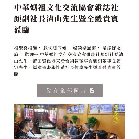
中華媽祖文化交流協會雜誌社
顏副社長清山先生暨全體貴賓
蒞臨
相聚喜相迎， 親切暖問候， 暢談樂無窮， 增添好友
誼。 歡迎~~中華媽祖文化交流協會雜誌社顏副社長清
山先生、莆田賢良港天后宮祖祠董事會劉副董事長朝
宗先生、福建省畫報社黃社長偉岸先生暨全體貴賓蒞
臨
儲存全部照片