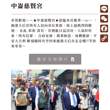
中崙慈賢宮
L
非常歡迎～～★中崙慈賢宮★蒞臨本宮進香~^o^~ ，
i
W
鹿港天后宮所有人員向各位貴賓，致上最熱烈的歡
迎… 在此 恭祝 貴宮，宮務能日益昌隆、人氣旺旺
n
e
F
來，所有信眾、 合府安康、萬事如意、身體健康、平
e
安大吉利 歡迎隨時有空回來鹿港天后宮走走哦!!等你
C
a
C
來奉茶～
h
c
o
a
e
儲存全部照片
p
t
b
y
o
L
o
i
k
n
k