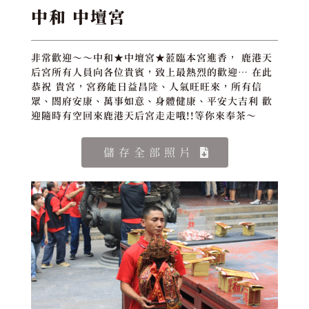
中和 中壇宮
非常歡迎～～中和★中壇宮★蒞臨本宮進香， 鹿港天
后宮所有人員向各位貴賓，致上最熱烈的歡迎… 在此
恭祝 貴宮，宮務能日益昌隆、人氣旺旺來，所有信
眾、閤府安康、萬事如意、身體健康、平安大吉利 歡
迎隨時有空回來鹿港天后宮走走哦!!等你來奉茶～
儲存全部照片