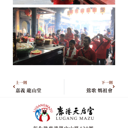
上一則
下一則
嘉義 龍山堂
鶯歌 媽祖會