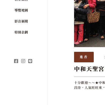
導覽地圖
影音新聞
特別企劃
進香
中和天聖宮
十分歡迎～～★中和
昌隆、人氣旺旺來，