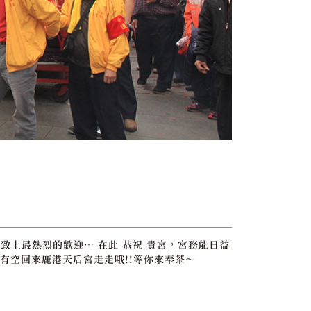
致上最熱烈的歡迎… 在此 恭祝 貴宮，宮務能日益
有空回來鹿港天后宮走走哦!!等你來奉茶～