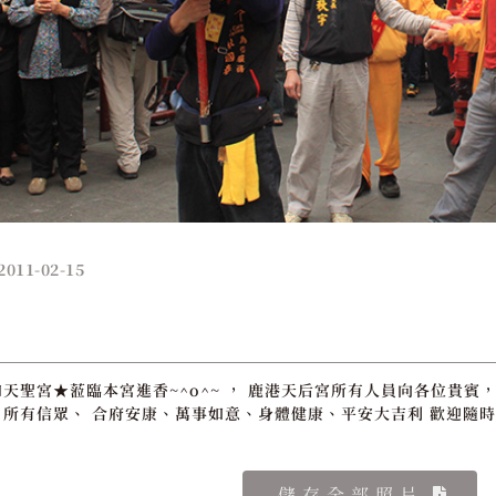
2011-02-15
天聖宮★蒞臨本宮進香~^o^~ ， 鹿港天后宮所有人員向各位貴賓，
所有信眾、 合府安康、萬事如意、身體健康、平安大吉利 歡迎隨時
儲存全部照片