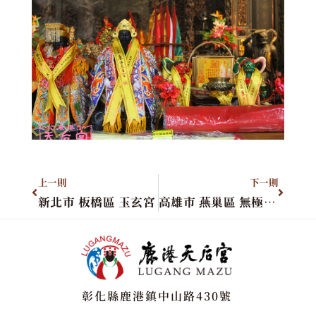
上一則
下一則
新北市 板橋區 玉玄宮
高雄市 燕巢區 無極慈聖宮
彰化縣鹿港鎮中山路430號