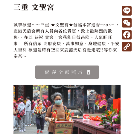
三重 文聖宮
L
誠摯歡迎～～三重 ★文聖宮★蒞臨本宮進香~^o^~ ，
i
W
鹿港天后宮所有人員向各位貴賓，致上最熱烈的歡
迎… 在此 恭祝 貴宮，宮務能日益昌隆、人氣旺旺
n
e
F
來， 所有信眾 閤府安康、萬事如意、身體健康、平安
e
大吉利 歡迎隨時有空回來鹿港天后宮走走哦!!等你來
C
a
C
奉茶～
h
c
o
a
e
儲存全部照片
p
t
b
y
o
L
o
i
k
n
k