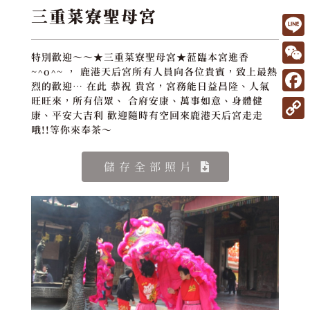
三重菜寮聖母宮
L
特別歡迎～～★三重菜寮聖母宮★蒞臨本宮進香
i
W
~^o^~ ， 鹿港天后宮所有人員向各位貴賓，致上最熱
烈的歡迎… 在此 恭祝 貴宮，宮務能日益昌隆、人氣
n
e
F
旺旺來，所有信眾、 合府安康、萬事如意、身體健
e
康、平安大吉利 歡迎隨時有空回來鹿港天后宮走走
C
a
C
哦!!等你來奉茶～
h
c
o
a
e
儲存全部照片
p
t
b
y
o
L
o
i
k
n
k