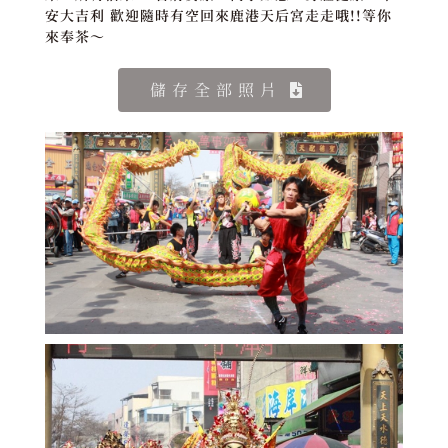
安大吉利 歡迎隨時有空回來鹿港天后宮走走哦!!等你
來奉茶～
儲存全部照片