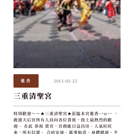
2011-02-25
進香
三重清聖宮
特別歡迎～～★三重清聖宮★蒞臨本宮進香~^o^~ ，
鹿港天后宮所有人員向各位貴賓，致上最熱烈的歡
迎… 在此 恭祝 貴宮，宮務能日益昌隆、人氣旺旺
來，所有信眾、 合府安康、萬事如意、身體健康、平