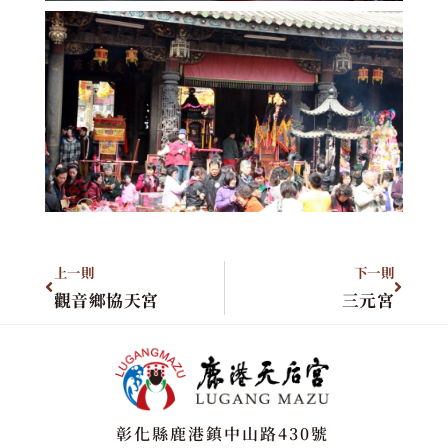
上一則
下一則
觀音鄉協天宮
三元宮
彰化縣鹿港鎮中山路430號