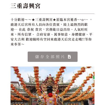
三重壽興宮
十分歡迎～～★三重壽興宮★蒞臨本宮進香~^o^~ ，
鹿港天后宮所有人員向各位貴賓，致上最熱烈的歡
迎… 在此 恭祝 貴宮，宮務能日益昌隆、人氣旺旺
來，所有信眾、 合府安康、萬事如意、身體健康、平
安大吉利 歡迎隨時有空回來鹿港天后宮走走哦!!等你
來奉茶～
儲存全部照片