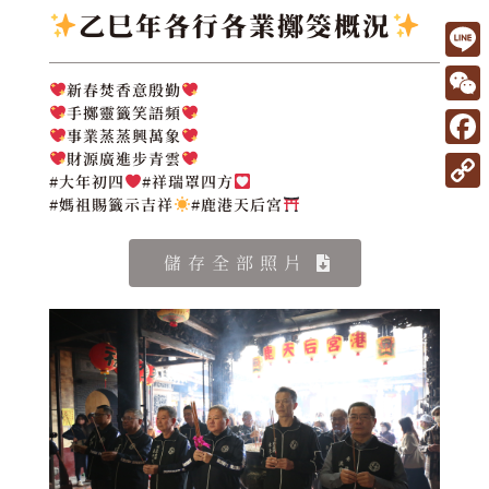
乙巳年各行各業擲筊概況
L
新春焚香意殷勤
i
W
手擲靈籤笑語頻
事業蒸蒸興萬象
n
e
F
財源廣進步青雲
e
#大年初四
#祥瑞罩四方
C
a
C
#媽祖賜籤示吉祥
#鹿港天后宮
h
c
o
a
e
儲存全部照片
p
t
b
y
o
L
o
i
k
n
k